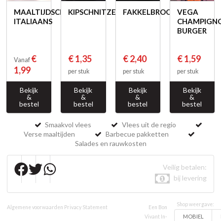
MAALTIJDSCHOTEL
KIPSCHNITZEL
FAKKELBROOD
VEGA
ITALIAANS
CHAMPIGN
BURGER
€
€ 1,35
€ 2,40
€ 1,59
Vanaf
1,99
per stuk
per stuk
per stuk
Bekijk
Bekijk
Bekijk
Bekijk
&
&
&
&
bestel
bestel
bestel
bestel
Smaakvol vlees
Vlees uit de regio
Verse maaltijden
Barbecue pakketten
Salades en rauwkosten
Veilig betalen:
bij levering
Shop weergave:
Algemene voorwaarden
Privacy Statement
Een Bon
MOBIEL
Vivant In-