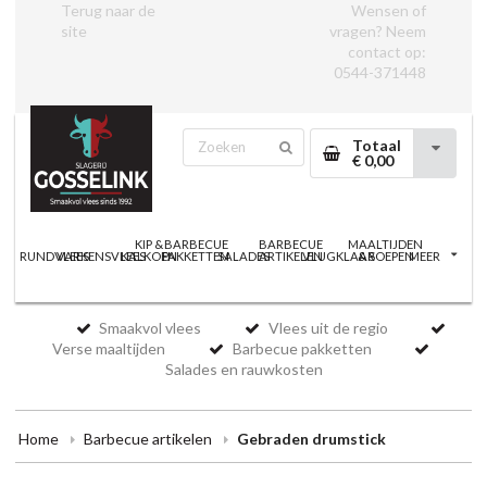
Terug naar de
Wensen of
site
vragen? Neem
contact op:
0544-371448
Totaal
€ 0,00
KIP &
BARBECUE
BARBECUE
MAALTIJDEN
RUNDVLEES
VARKENSVLEES
KALKOEN
PAKKETTEN
SALADES
ARTIKELEN
VLUGKLAAR
& SOEPEN
MEER
Smaakvol vlees
Vlees uit de regio
Verse maaltijden
Barbecue pakketten
Salades en rauwkosten
Home
Barbecue artikelen
Gebraden drumstick