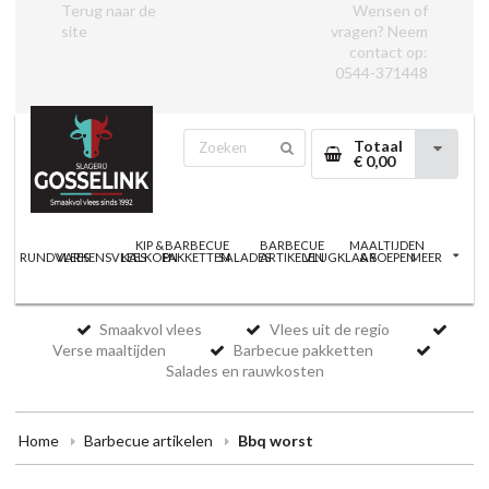
Terug naar de
Wensen of
site
vragen? Neem
contact op:
0544-371448
Totaal
€ 0,00
KIP &
BARBECUE
BARBECUE
MAALTIJDEN
RUNDVLEES
VARKENSVLEES
KALKOEN
PAKKETTEN
SALADES
ARTIKELEN
VLUGKLAAR
& SOEPEN
MEER
Smaakvol vlees
Vlees uit de regio
Verse maaltijden
Barbecue pakketten
Salades en rauwkosten
Home
Barbecue artikelen
Bbq worst