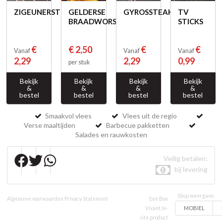
ZIGEUNERSTEAK
GELDERSE
GYROSSTEAK
TV
BRAADWORST
STICKS
€
€ 2,50
€
€
Vanaf
Vanaf
Vanaf
2,29
2,29
0,99
per stuk
Bekijk
Bekijk
Bekijk
Bekijk
&
&
&
&
bestel
bestel
bestel
bestel
Smaakvol vlees
Vlees uit de regio
Verse maaltijden
Barbecue pakketten
Salades en rauwkosten
Veilig betalen:
bij levering
Shop weergave:
Algemene voorwaarden
Privacy Statement
Een Bon
MOBIEL
Vivant In-
site product