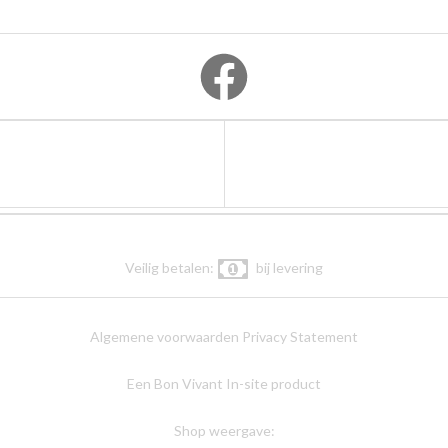
Veilig betalen:
bij levering
Algemene voorwaarden
Privacy Statement
Een Bon Vivant In-site product
Shop weergave: