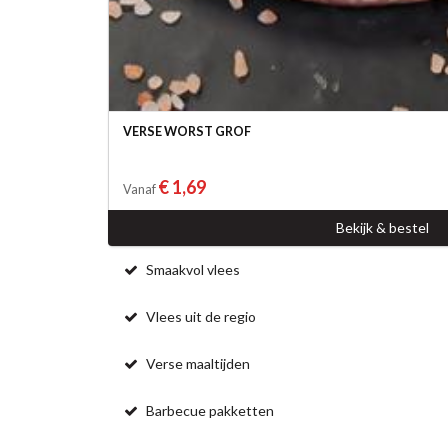
VERSE WORST GROF
€ 1,69
Vanaf
Bekijk & bestel
Smaakvol vlees
Vlees uit de regio
Verse maaltijden
Barbecue pakketten