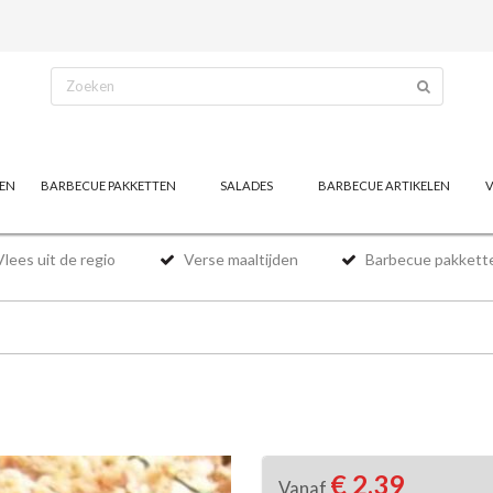
OEN
BARBECUE PAKKETTEN
SALADES
BARBECUE ARTIKELEN
lees uit de regio
Verse maaltijden
Barbecue pakkett
€ 2,39
Vanaf