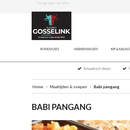
Terug naar de site
RUNDVLEES
VARKENSVLEES
KIP & KALK
Smaakvol vlees
V
Home
Maaltijden & soepen
Babi pangang
BABI PANGANG