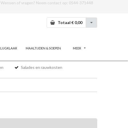
Wensen of vragen? Neem contact op:
0544-371448
Totaal € 0,00
VLUGKLAAR
MAALTIJDEN & SOEPEN
MEER
en
Salades en rauwkosten