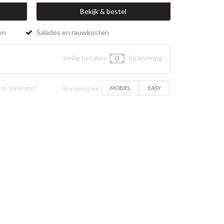
Bekijk & bestel
en
Salades en rauwkosten
Veilig betalen:
bij levering
MOBIEL
EASY
 In-site product
Shop weergave: