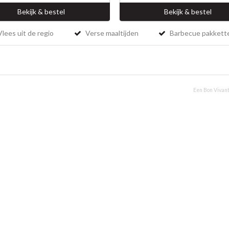
Bekijk & bestel
Bekijk & bestel
lees uit de regio
Verse maaltijden
Barbecue pakkett
Een Bon Vivant