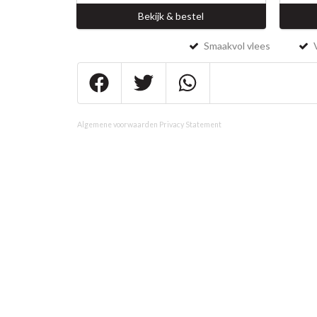
Bekijk & bestel
Smaakvol vlees
V
Algemene voorwaarden
Privacy Statement