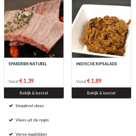
SPARERIBS NATUREL
INDISCHE KIPSALADE
€ 1,39
€ 1,89
Vanaf
Vanaf
Bekijk & bestel
Bekijk & bestel
Smaakvol vlees
Vlees uit de regio
Verse maaltijden