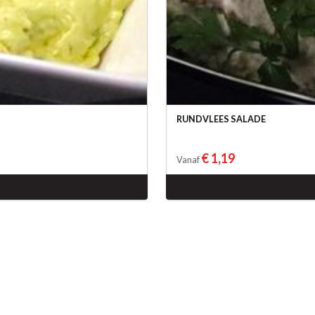
RUNDVLEES SALADE
€ 1,19
Vanaf