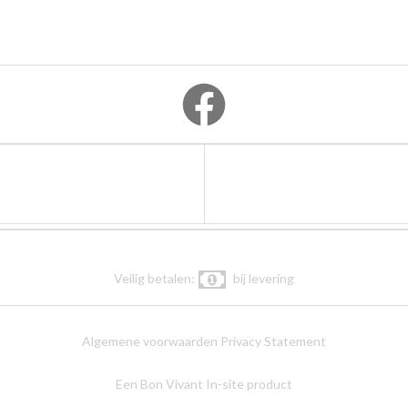
Veilig betalen:
bij levering
Algemene voorwaarden
Privacy Statement
Een Bon Vivant In-site product