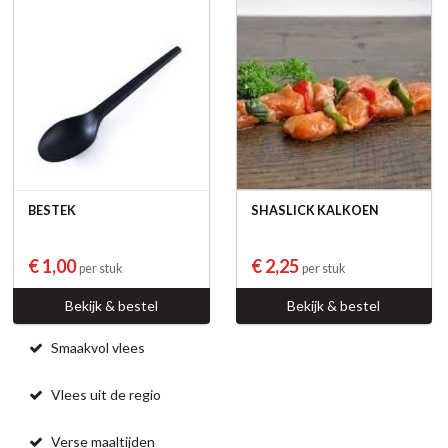
BESTEK
SHASLICK KALKOEN
€ 1,00
€ 2,25
per stuk
per stuk
Bekijk & bestel
Bekijk & bestel
Smaakvol vlees
Vlees uit de regio
Verse maaltijden